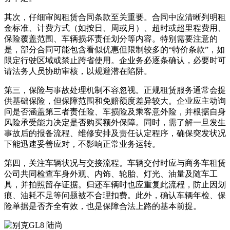
其次，仔细审阅租赁合同条款至关重要。合同中应清晰列明租
金标准、计费方式（如按日、周或月）、超时或超里程费用、
保险覆盖范围、车辆损坏责任划分等内容。特别需要注意的
是，部分合同可能包含看似优惠但限制较多的“特价条款”，如
限定行驶区域或禁止跨省使用。企业务必逐条确认，必要时可
请法务人员协助审核，以规避潜在陷阱。
第三，保险与事故处理机制不容忽视。正规租赁服务通常会提
供基础保险，但保障范围和免赔额度差异较大。企业应主动询
问是否涵盖第三者责任险、车损险及乘客意外险，并根据自身
风险承受能力决定是否购买额外保障。同时，需了解一旦发生
事故后的报备流程、维修安排及责任认定程序，确保突发状况
下能迅速妥善应对，不影响正常业务运转。
第四，关注车辆状况与交接流程。车辆交付时应与商务车租赁
公司共同检查车身外观、内饰、轮胎、灯光、油量及随车工
具，并拍照留存证据。归还车辆时也应重复此流程，防止因划
痕、油耗不足等问题被不合理扣费。此外，确认车辆年检、保
险单据是否齐全有效，也是保障合法上路的基本前提。