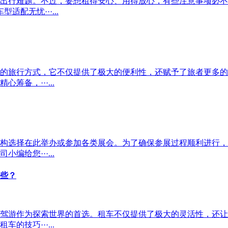
出行难题。不过，要想租得安心、用得放心，有些注意事项必不
配无忧···...
的旅行方式，它不仅提供了极大的便利性，还赋予了旅者更多的
备，···...
构选择在此举办或参加各类展会。为了确保参展过程顺利进行，
给您···...
些？
驾游作为探索世界的首选。租车不仅提供了极大的灵活性，还让
技巧···...