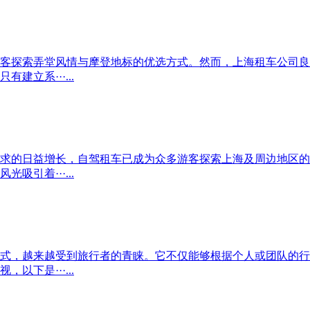
客探索弄堂风情与摩登地标的优选方式。然而，上海租车公司良
立系···...
行需求的日益增长，自驾租车已成为众多游客探索上海及周边地区
引着···...
式，越来越受到旅行者的青睐。它不仅能够根据个人或团队的行
下是···...