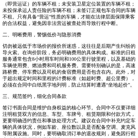
（即营运证）的车辆不租；未安装卫星定位装置的车辆不租；
未投保承运人责任险的车辆不租；未签订正规包车合同的车辆
不租。只有具备“营运”性质的车辆，才能在法律层面保障乘客
的合法权益，避免因非法营运被查处而导致行程中断。
二、明晰费用，警惕低价与隐形消费
切勿被远低于市场价的报价所迷惑，这往往是后期产生纠纷的
导火索。在询价阶段，务必明确费用的具体构成。标准的日租
服务通常包含8小时用车时间和100公里行驶里程，以及基础的
车辆使用费、燃油费和司机服务费。需要特别确认的是，高速
路桥费、停车费以及司机的食宿费用是否包含在内。此外，对
于超出规定时间和里程的计费标准（如超时费、超公里费），
必须在合同中白纸黑字地列明，防止结算时遭遇“坐地起价”。
三、规范签约，细化合同条款
签订书面合同是维护自身权益的核心环节。合同中不仅要详细
注明租赁双方的信息、车型、车牌号、租赁期限和付款方式，
更要明确违约责任和事故处理方式。建议在合同中补充约定车
辆的具体状况，例如车龄、座位数以及是否配备空调、麦克风
等附属设施。同时，要明确取消订单的退改规则，避免因行程