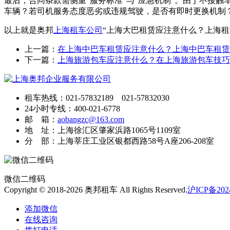
最后，合同条款需侧重“服务标准”与“应急机制”。由于不接
车辆？若司机服务态度恶劣或违规驾驶，是否有即时更换机制
以上就是奥邦
上海租车公司
“上海大巴租赁应注意什么？上海
上一篇：
在上海中巴车租赁应注意什么？上海中巴车租赁
下一篇：
上海旅游包车应注意什么？在上海旅游包车技巧
租车热线：021-57832189 021-57832030
24小时专线：400-021-6778
邮 箱：
aobangzc@163.com
地 址：上海徐汇区肇家浜路1065号1109室
分 部：上海莘庄工业区银都西路58号A座206-208室
微信二维码
Copyright © 2018-2026 奥邦租车 All Rights Reserved.
沪ICP备2024
添加微信
在线咨询