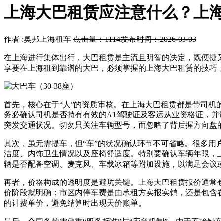
上海大巴租赁应注意什么？上
作者 :奥邦上海租车
点击量：1114
发布时间：2026-03-03
在上海进行集体出行，大巴租赁是主流且明智的决定，既便捷
享要在上海租到靠谱的大巴，必须掌握的上海大巴租赁的技巧
首先，核心在于“人”的资质审核。在上海大巴租赁都是带司
务必确认司机是否持有有效的A1驾驶证及客运从业资格证，
突发交通状况。切勿只关注车辆型号，而忽略了背后握方向盘
其次，虽无需提车，但“车”的状况确认环节不可省略。很多
洁度、内饰卫生情况以及座椅舒适度。特别要确认车辆年限，
辆是否配备空调、麦克风、车载冰箱等附加设施，以满足会议
再者，价格构成的透明度是避坑关键。上海大巴租赁报价通常
价阶段就明确：市区内停车费是由承租方实报实销，还是包含在
的计费单价，避免结算时出现天价账单。