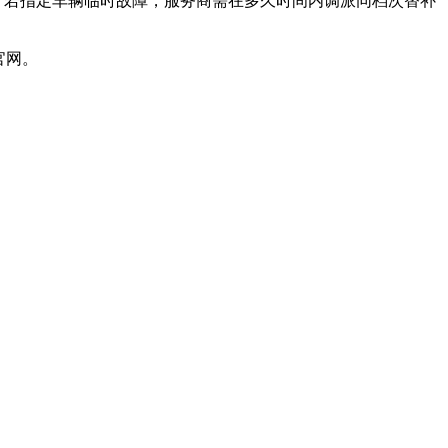
：若指定车辆临时故障，服务商需在多久时间内调派同档次替补
官网。