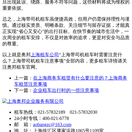
旦出现延误、绕路、服务不符等问题，这些材料将成为维权的
重要依据。
总之，上海带司机租车虽便捷高效，但用户仍需保持理性与谨
慎。通过核实资质、明晰条款、关注细节与留存证据，才能真
正实现“省心又安心”的出行目标。在快节奏的城市生活中，一
次周全的租车安排，不仅是对效率的追求，更是对安全与品质
的尊重。
以上就是奥邦
上海租车公司
“上海带司机租车时需要注意什
么？上海带司机租车注意事项”全部内容，更多租车详情请关
注奥邦租车官网。
上一篇：
在上海商务车租赁有什么要注意的？上海商务
车租赁注意事项
下一篇：
企业租车出行时的一些注意事项
租车热线：021-57832189 021-57832030
24小时专线：400-021-6778
邮 箱：
aobangzc@163.com
地 址：上海徐汇区肇家浜路1065号1109室