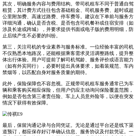
其次，明确服务内容与费用结构。带司机租车不同于普通自驾
租赁，其计费方式往往包含基础租金、司机服务费、超时或超
公里附加费、高速过路费、停车费等。建议在下单前与服务方
详细沟通，确认是否含税、是否包含司机餐补或住宿安排（如
涉及长途或跨城），并要求提供书面或电子版的费用明细，防
止后续产生不必要的纠纷。
第三，关注司机的专业素养与服务标准。一位经验丰富的司机
不仅熟悉本地路况，还能根据乘客需求灵活调整路线，提升整
体出行体验。用户可提前了解司机驾龄、服务评价或语言能力
（如有外宾同行），必要时提出具体要求，如着装规范、车内
禁烟等，以匹配自身对服务质量的期待。
此外，保险保障也不容忽视。正规带司机租车服务通常已为车
辆和乘客购买相应保险，但用户仍应主动询问保险覆盖范围，
例如是否包含第三者责任险、车上人员意外险等，以便在突发
情况下获得有效保障。
最后，保留沟通记录与合同凭证。无论是通过平台还是线下渠
道预订，都应保存好订单确认信息、服务协议及付款凭证。一