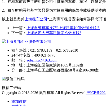
1、在租车前该先了解租赁公司可供车的车型、车况，以确定
2、租车时购买的基本险只是为大额费用的保险事故提供基本
以上就是奥邦
上海租车公司
“上海班车租赁应该如何选择?班车
上一篇：
上海自驾租车技巧?上海租车如何做到省钱？
下一篇：
上海旅游大巴车租赁怎么做省钱?
租车热线：021-57832189 021-57832030
24小时专线：400-021-6778
邮 箱：
aobangzc@163.com
地 址：上海徐汇区肇家浜路1065号1109室
分 部：上海莘庄工业区银都西路58号A座206-208室
微信二维码
Copyright © 2018-2026 奥邦租车 All Rights Reserved.
沪ICP备2024
添加微信