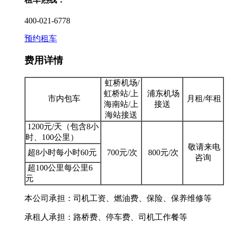
400-021-6778
预约租车
费用详情
虹桥机场/
虹桥站/上
浦东机场
市内包车
月租/年租
海南站/上
接送
海站接送
1200元/天（包含8小
时、100公里）
敬请来电
超8小时每小时60元
700元/次
800元/次
咨询
超100公里每公里6
元
本公司承担：司机工资、燃油费、保险、保养维修等
承租人承担：路桥费、停车费、司机工作餐等