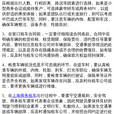
应根据出行人数、行程距离、路况等因素进行选择。如果是小
型商务会议或接待客户，可选择豪华轿车或商务MPV，以提
供舒适的乘坐体验；如果是团队出行或长途旅行，则可以考虑
中巴或大巴等车型。同时，要注意车辆的内饰、配置和车况，
确保车辆整洁、设备齐全、性能良好。
3、在签订租车合同前，一定要仔细阅读合同条款。合同中应
明确车辆的租赁价格、租赁期限、保险责任、违约责任等重要
内容。要特别注意租车公司对车辆损坏、交通事故等情况的处
理规定，以及是否存在隐藏条款或不合理的收费项目。如有疑
问，应及时与租车公司沟通协商，确保双方权益得到保障。
4、检查车辆状况也是不可忽视的环节。在提车时，要认真检
查车辆的外观、内饰、轮胎、刹车、灯光等部位，确保车辆无
明显损坏或故障。同时，要检查车辆的行驶证、保险单等证件
是否齐全有效。如果发现车辆存在问题，应及时向租车公司提
出，要求更换车辆或进行维修。
5、在
上海商务租车
出行过程中，要遵守交通规则，安全驾
驶。商务租车通常代表着企业形象，因此驾驶员要保持良好的
驾驶习惯和职业素养，文明行车、礼貌待人。如果发生交通事
故或车辆故障，应及时通知租车公司，并按照合同约定进行处